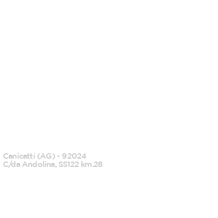
CANICATTI'
Canicattì (AG) - 92024
C/da Andolina, SS122 km.28
0922 739088
info@tecknofood.it
P.IVA: 02853600845