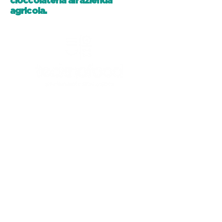
cioccolateria all’azienda
agricola.
CANICATTI'
Canicattì (AG) - 92024
C/da Andolina, SS122 km.28
0922 739088
info@tecknofood.it
P.IVA:
02853600845
2026 © Copyright |
Tecknofood s.r.l.
TUTTI I DIRITTI RISERVATI
Privacy Policy
/
Cookie Policy