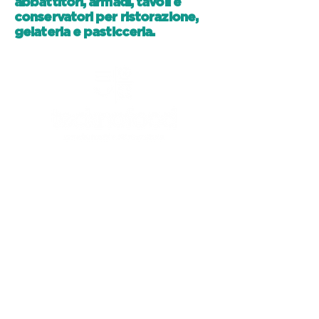
abbattitori, armadi, tavoli e
conservatori per ristorazione,
gelateria e pasticceria.
CANICATTI'
Canicattì (AG) - 92024
C/da Andolina, SS122 km.28
0922 739088
info@tecknofood.it
P.IVA:
02853600845
2026 © Copyright |
Tecknofood s.r.l.