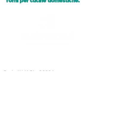
forni per cucine domestiche.
CANICATTI'
Canicattì (AG) - 92024
C/da Andolina, SS122 km.28
0922 739088
info@tecknofood.it
P.IVA:
02853600845
2026 © Copyright |
Tecknofood s.r.l.
TUTTI I DIRITTI RISERVATI
Privacy Policy
/
Cookie Policy