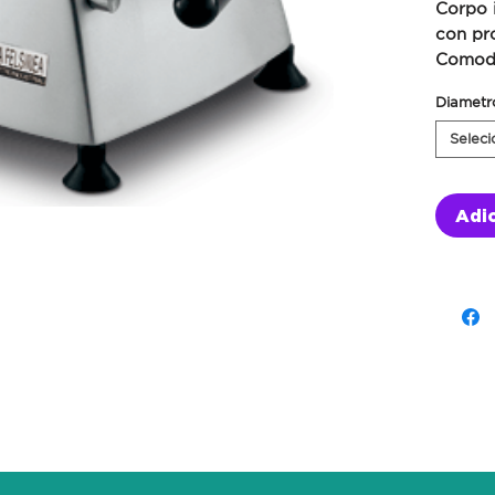
Corpo i
con pro
Comoda
Diametr
Seleci
Adic