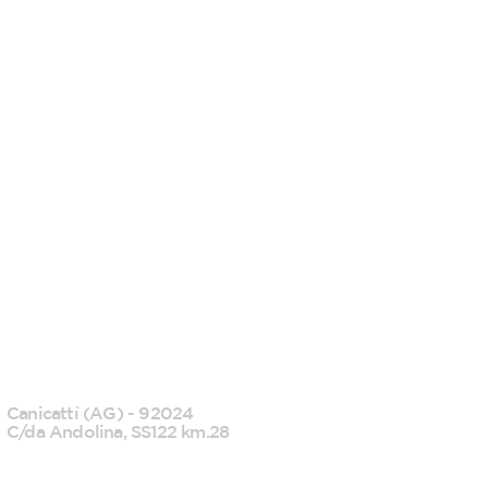
CANICATTI'
Canicattì (AG) - 92024
C/da Andolina, SS122 km.28
0922 739088