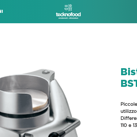
I
Bis
BS
Piccole
utilizz
Differe
110 e 