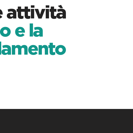
 attività
o e la
edamento