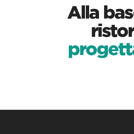
Alla bas
risto
progett