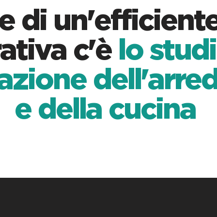
e di un'efficiente
rativa c'è
lo studi
azione dell'arr
e della cucina