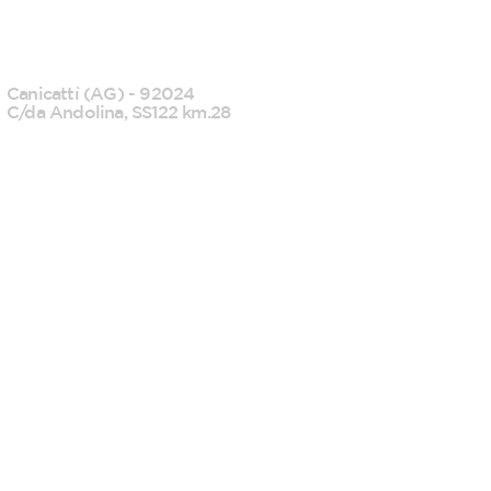
CANICATTI'
Canicattì (AG) - 92024
C/da Andolina, SS122 km.28
0922 739088
info@tecknofood.it
P.IVA: 02853600845