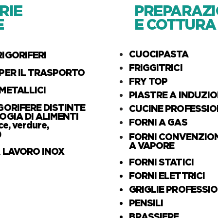
RIE
PREPARAZ
E
E COTTURA
CUOCIPASTA
IGORIFERI
FRIGGITRICI
 PER IL TRASPORTO
FRY TOP
METALLICI
PIASTRE A INDUZI
GORIFERE DISTINTE
CUCINE PROFESSIO
OGIA DI ALIMENTI
FORNI A GAS
ce, verdure,
)
FORNI CONVENZIO
A VAPORE
A LAVORO INOX
FORNI STATICI
FORNI ELETTRICI
GRIGLIE PROFESSI
PENSILI
BRASSIERE