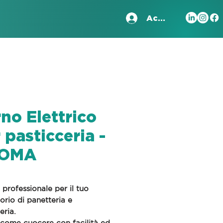
Accedi
no Elettrico
 pasticceria -
OMA
o professionale per il tuo
orio di panetteria e
eria.
 come cuocere con facilità ed