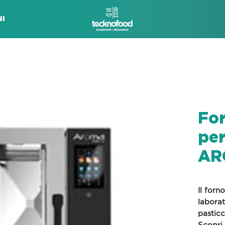
I
For
per
AR
Il forn
laborat
pasticc
Scopri