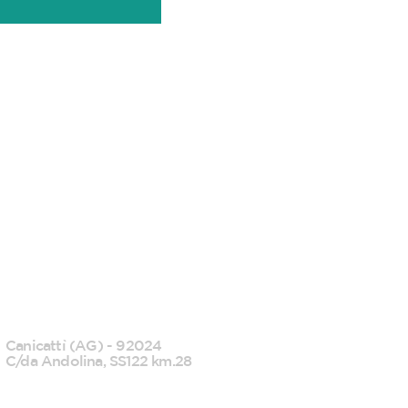
CANICATTI'
Canicattì (AG) - 92024
C/da Andolina, SS122 km.28
0922 739088