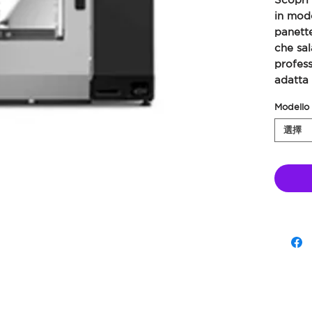
in modo
panette
che sal
profes
adatta 
Modello
選擇