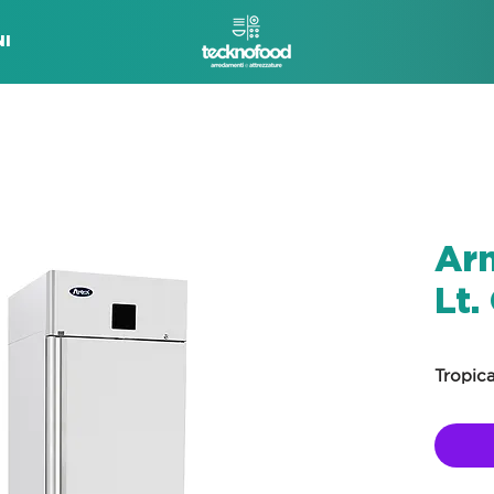
I
Ar
Lt.
Tropica