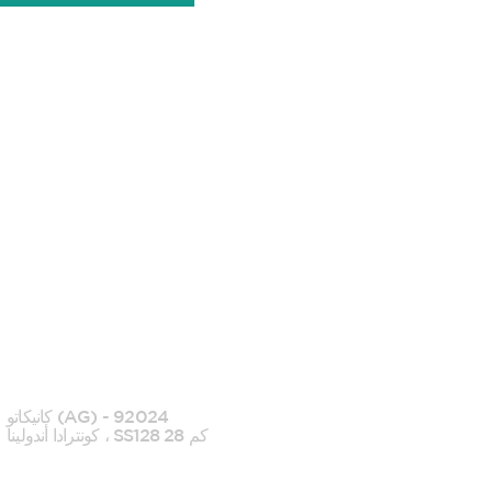
كانيكاتي
كانيكاتو (AG) - 92024
كونترادا أندولينا ، SS128 كم 28
0922 739088
+39392 0950090