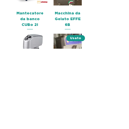
Mantecatore
Macchina da
da banco
Gelato EFFE
CUBo 2i
6B
Usato
Planetaria
Mantecatore
ISCHIA
verticale
PROMAG
Easyfreeze
2000 HT
Usato