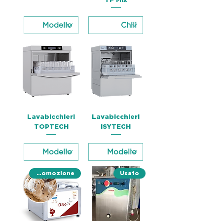
Lavabicchieri
Lavabicchieri
TOPTECH
ISYTECH
Promozione
Usato