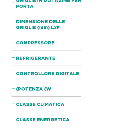
GRIGLIE IN DOTAZINE PER
PORTA
3
DIMENSIONE DELLE
GRIGLIE (mm) LxP
GN2/1
COMPRESSORE
Embraco
REFRIGERANTE
R290
CONTROLLORE DIGITALE
Dixell/Care
POTENZA (W)
980
CLASSE CLIMATICA
5
CLASSE ENERGETICA