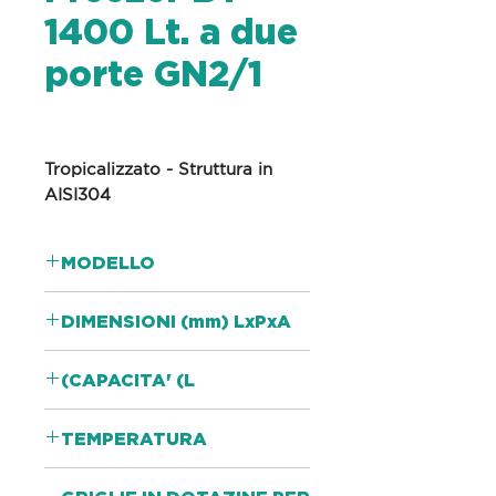
1400 Lt. a due
porte GN2/1
Tropicalizzato - Struttura in
AISI304
MODELLO
MBF8114-GR
DIMENSIONI (mm) LxPxA
1314 x 805 x 2065
CAPACITA' (L)
1240
TEMPERATURA
-22°C/-17°C