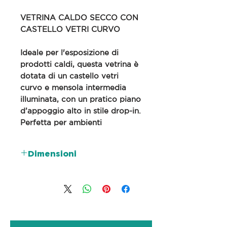
VETRINA CALDO SECCO CON
CASTELLO VETRI CURVO
Ideale per l'esposizione di
prodotti caldi, questa vetrina è
dotata di un castello vetri
curvo e mensola intermedia
illuminata, con un pratico piano
d’appoggio alto in stile drop-in.
Perfetta per ambienti
professionali, garantisce
visibilità e mantenimento della
Dimensioni
temperatura ideale.
130x100x140h
✔️ Castello vetri curvo
✔️ Mensola intermedia
illuminata
✔️ Piano d’appoggio alto tipo