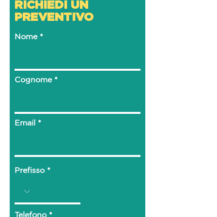
drop-in
RICHIEDI UN
✔️ Dimensioni: 130x100x140h
PREVENTIVO
Nome
Cognome
Email
Prefisso
Telefono