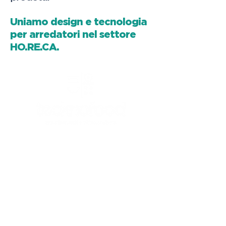
Uniam
o design e tecnologia
per arredatori nel settore
HO.RE.CA.
CANICATTI'
Canicattì (AG) - 92024
C/da Andolina, SS122 km.28
0922 739088
info@tecknofood.it
P.IVA:
02853600845