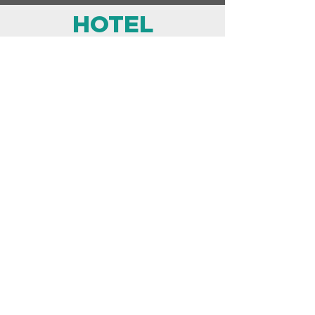
HOTEL
ristorazione alberghiera
ALBERGHI
VILLAGGI TURISTICI
BED & BREAKFAST
RESORT
STRUTTURE BALNEARI
BANQUETING
scopri di più