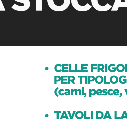
CELLE FRIGO
PER TIPOLOG
(carni, pesce,
TAVOLI DA L