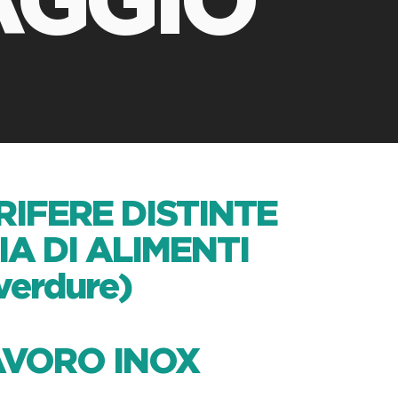
RIFERE DISTINTE
IA DI ALIMENTI
 verdure)
AVORO INOX