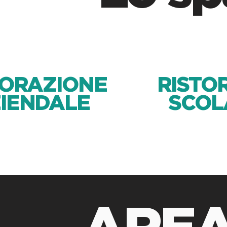
TORAZIONE
RISTO
IENDALE
SCOL
AREA