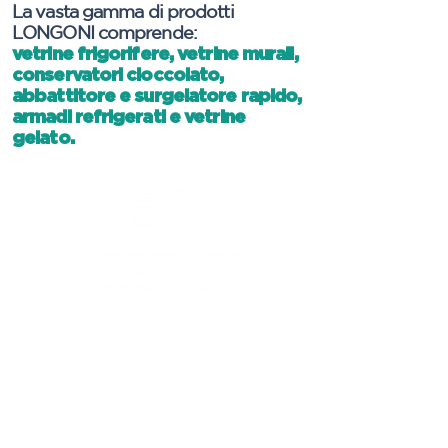
La vasta gamma di prodotti
LONGONI comprende:
vetrine frigorifere, vetrine murali,
conservatori cioccolato,
abbattitore e surgelatore rapido,
armadi refrigerati e vetrine
gelato.
CANICATTI'
Canicattì (AG) - 92024
C/da Andolina, SS122 km.28
0922 739088
info@tecknofood.it