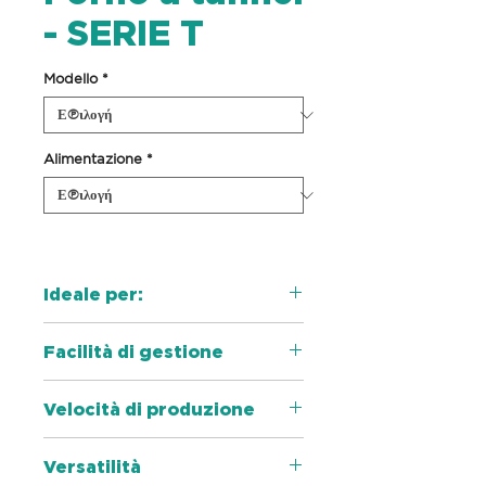
- SERIE T
Modello
*
Alimentazione
*
Ideale per:
Pizza, Pane, Gastronomia,
Facilità di gestione
Pasticceria
Imposta temperatura e
Velocità di produzione
programmi, appoggia il
prodotto sul nastro e lascia
Sfornare un prodotto dopo
Versatilità
che il forno a tunnel cuocia
l’altro è