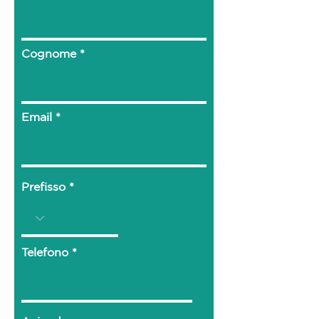
Supporto stazionamento
di
serie in acciaio inox, con
speciale battuta ad altezza
Cognome
regolabile per una maggiore
sicurezza. Rapidamente
smontabile per agevolare le
Email
operazioni di pulizia
Prefisso
Telefono