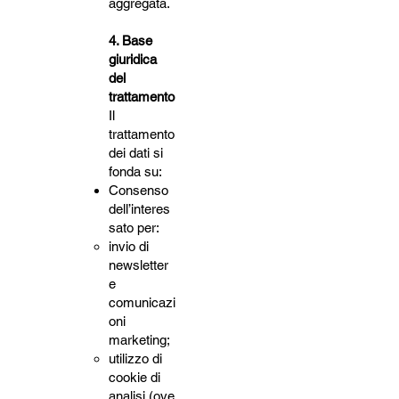
aggregata.
4. Base
giuridica
del
trattamento
Il
trattamento
dei dati si
fonda su:
Consenso
dell’interes
sato per:
invio di
newsletter
e
comunicazi
oni
marketing;
utilizzo di
cookie di
analisi (ove