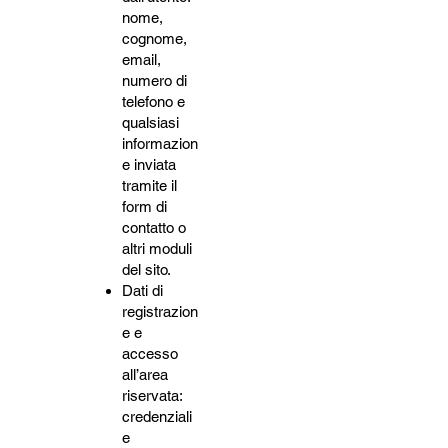
nome,
cognome,
email,
numero di
telefono e
qualsiasi
informazion
e inviata
tramite il
form di
contatto o
altri moduli
del sito.
Dati di
registrazion
e e
accesso
all’area
riservata:
credenziali
e