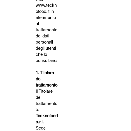
www.teckn
ofood.it
in
riferimento
al
trattamento
dei dati
personali
degli utenti
che lo
consultano.
1. Titolare
del
trattamento
Il Titolare
del
trattamento
è:
Tecknofood
s.r.l.
Sede