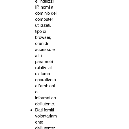
e: indirizzi
IP, nomi a
dominio dei
computer
utilizzati,
tipo di
browser,
orari di
accesso e
altri
parametri
relativi al
sistema
operativo e
all’ambient
e
informatico
dell’utente.
Dati forniti
volontariam
ente
dall’utente: