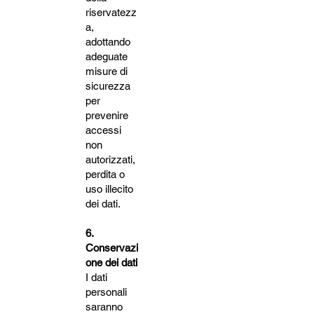
riservatezz
a,
adottando
adeguate
misure di
sicurezza
per
prevenire
accessi
non
autorizzati,
perdita o
uso illecito
dei dati.
6.
Conservazi
one dei dati
I dati
personali
saranno