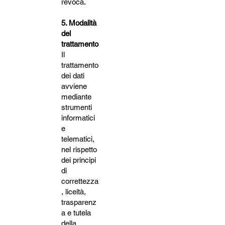
revoca.
5. Modalità
del
trattamento
Il
trattamento
dei dati
avviene
mediante
strumenti
informatici
e
telematici,
nel rispetto
dei principi
di
correttezza
, liceità,
trasparenz
a e tutela
della