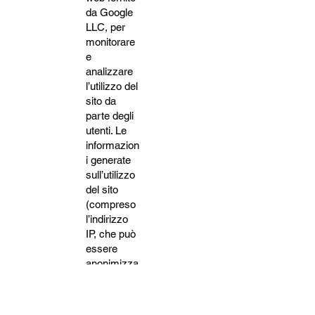
da Google
LLC, per
monitorare
e
analizzare
l’utilizzo del
sito da
parte degli
utenti. Le
informazion
i generate
sull’utilizzo
del sito
(compreso
l’indirizzo
IP, che può
essere
anonimizza
to)
vengono
trasmesse