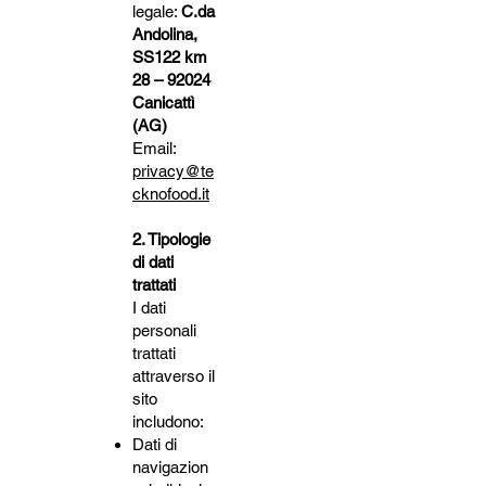
legale:
C.da
Andolina,
SS122 km
28 – 92024
Canicattì
(AG)
Email:
privacy@te
cknofood.it
2. Tipologie
di dati
trattati
I dati
personali
trattati
attraverso il
sito
includono:
Dati di
navigazion