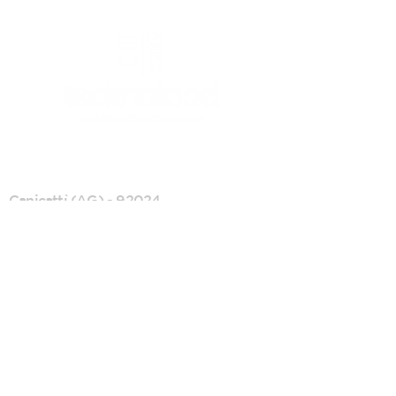
CANICATTI'
Canicattì (AG) - 92024
C/da Andolina, SS122 km.28
0922 739088
info@tecknofood.it
P.IVA:
02853600845
2026 © Copyright |
Tecknofood s.r.l.
TUTTI I DIRITTI RISERVATI
Privacy Policy
/
Cookie Policy