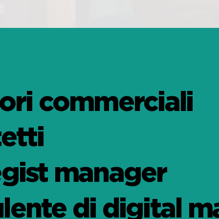
tori commerciali
etti
egist manager
lente di digital m