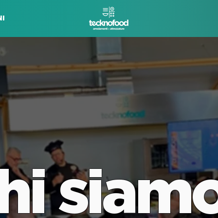
I
hi siam