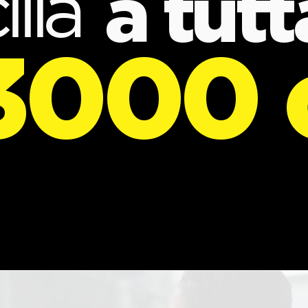
ilia
a tutta
3000 c