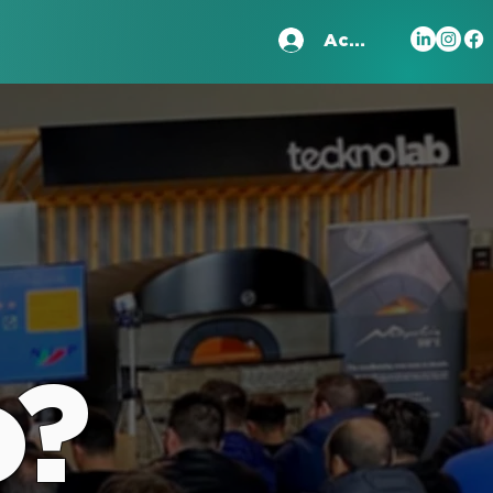
Accedi
o?