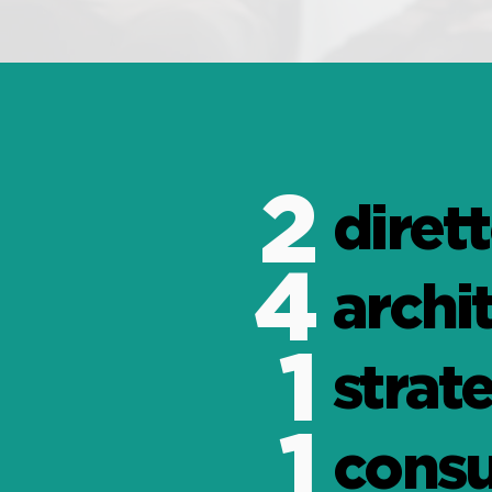
2
diret
4
archit
1
strat
1
consu