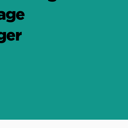
mage
ger