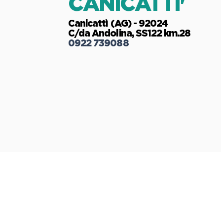
CANICATTI'
Canicattì (AG) - 92024
C/da Andolina, SS122 km.28
0922 739088