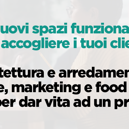
ovi spazi funzional
accogliere i tuoi cli
itettura e arredam
, marketing e food 
er dar vita ad un p