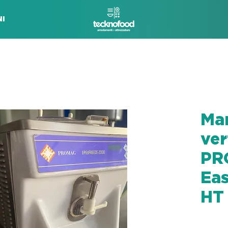
I
Ma
ver
PR
Ea
HT