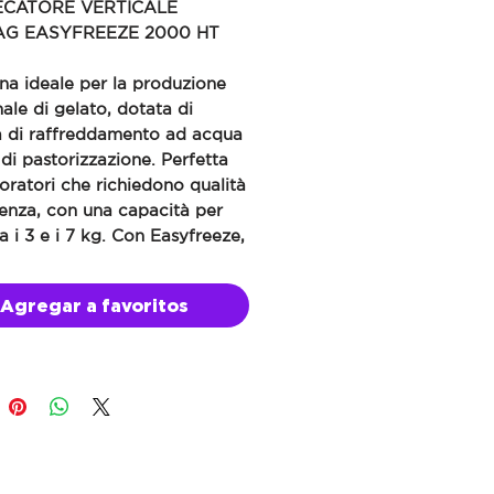
CATORE VERTICALE
G EASYFREEZE 2000 HT
na ideale per la produzione
nale di gelato, dotata di
a di raffreddamento ad acqua
 di pastorizzazione. Perfetta
oratori che richiedono qualità
ienza, con una capacità per
ra i 3 e i 7 kg. Con Easyfreeze,
tecazione e il raffreddamento
ompletamente automatizzati,
Agregar a favoritos
endo un gelato impeccabile in
inuti.
cità per ciclo: 3-7 kg
freddamento ad acqua
enza: 4,5 kW
mentazione: 380V
ensioni: 50x80x180 cm