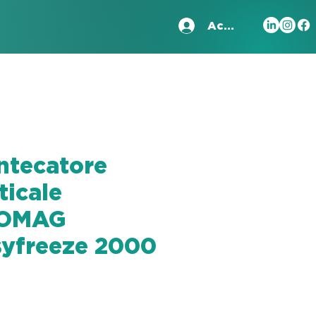
Accedi
ntecatore
ticale
OMAG
syfreeze 2000