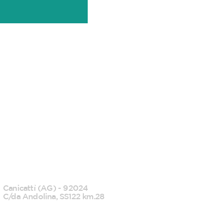
CANICATTI'
Canicattì (AG) - 92024
C/da Andolina, SS122 km.28
0922 739088