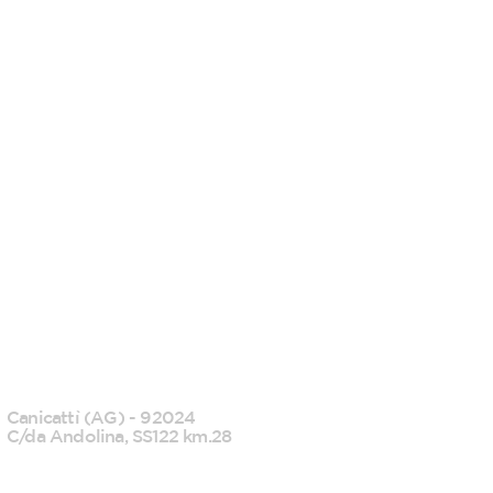
CANICATTI'
Canicattì (AG) - 92024
C/da Andolina, SS122 km.28
0922 739088