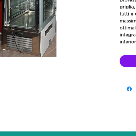
griglia
tutti e 
massima
ottimal
integra
inferior
✔️ 4 me
✔️ Illu
✔️ 4 lat
✔️ Unit
basso
✔️ Dim