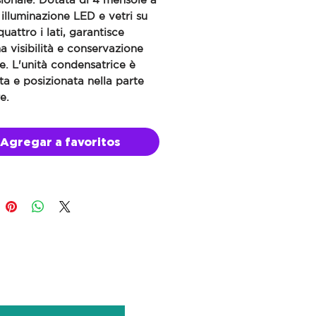
, illuminazione LED e vetri su
quattro i lati, garantisce
 visibilità e conservazione
e. L'unità condensatrice è
ta e posizionata nella parte
e.
nsole a griglia
Agregar a favoritos
minazione LED
i in vetro
à condensatrice integrata in
ensioni: 70x85x215h