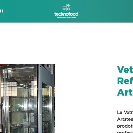
I
Vet
Ref
Art
La
Vetr
Artstee
prodot
profess