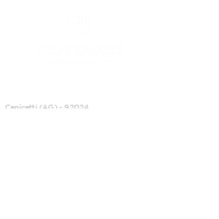
CANICATTI'
Canicattì (AG) - 92024
C/da Andolina, SS122 km.28
0922 739088
info@tecknofood.it
P.IVA:
02853600845
2026 © Copyright |
Tecknofood s.r.l.
TUTTI I DIRITTI RISERVATI
Privacy Policy
/
Cookie Policy