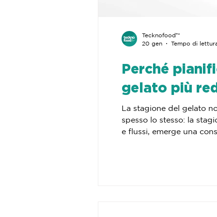
Tecknofood™
20 gen
Tempo di lettur
Perché pianifi
gelato più red
La stagione del gelato no
spesso lo stesso: la sta
e flussi, emerge una cons
spartiacque tra una stagi
locale, ma l