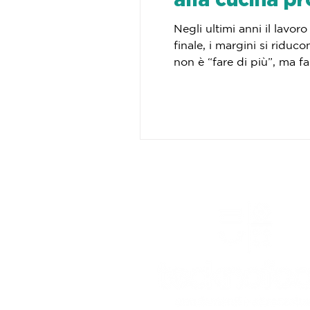
Negli ultimi anni il lavo
finale, i margini si ridu
non è “fare di più”, ma fare meglio, con conti
sistema di cottura proget