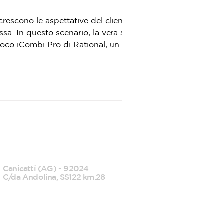
crescono le aspettative del cliente
sa. In questo scenario, la vera sfida
processi e rendere il risultato final
CANICATTI'
Canicattì (AG) - 92024
C/da Andolina, SS122 km.28
0922 739088
info@tecknofood.it
P.IVA: 02853600845