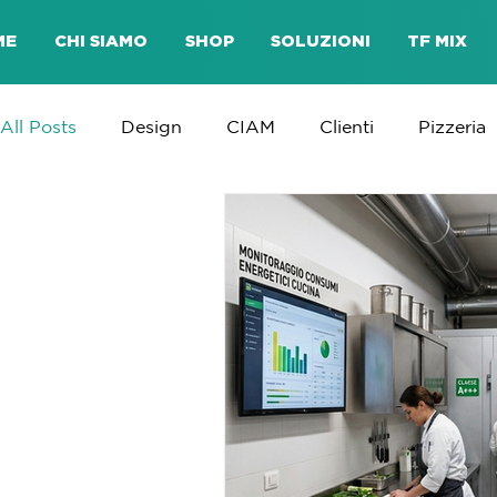
ME
CHI SIAMO
SHOP
SOLUZIONI
TF MIX
All Posts
Design
CIAM
Clienti
Pizzeria
Eventi
Prodotti