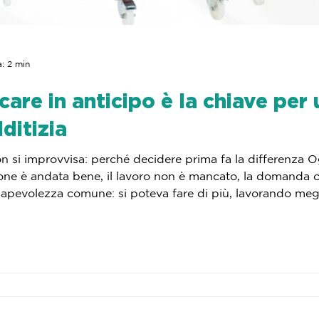
a: 2 min
care in anticipo è la chiave per
ditizia
n si improvvisa: perché decidere prima fa la differenza Ogn
gione è andata bene, il lavoro non è mancato, la domanda 
apevolezza comune: si poteva fare di più, lavorando meglio
one semplicemente positiva e una altamente redditizia non