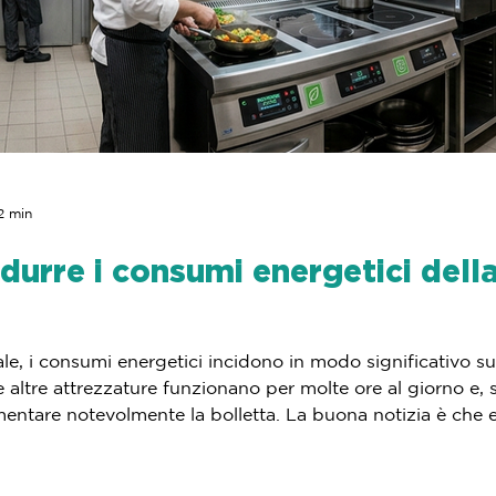
2 min
idurre i consumi energetici dell
e, i consumi energetici incidono in modo significativo sui c
 e altre attrezzature funzionano per molte ore al giorno e, 
mentare notevolmente la bolletta. La buona notizia è che 
onsumi senza compromettere la qualità del lavoro. Ecco 10 c