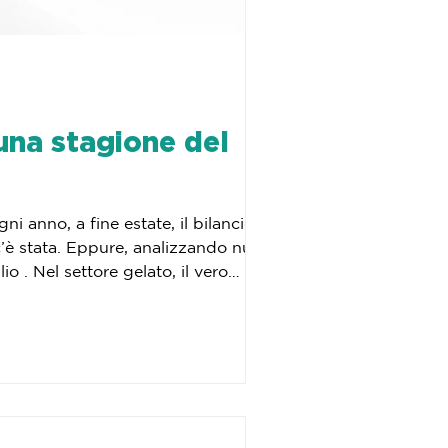
 una stagione del
i anno, a fine estate, il bilancio è
c’è stata. Eppure, analizzando numeri
 . Nel settore gelato, il vero
 è il meteo né la posizione del