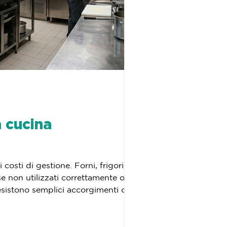
a cucina
osti di gestione. Forni, frigoriferi,
se non utilizzati correttamente o se
esistono semplici accorgimenti che
onsigli pratici. 1. Scegli attrez