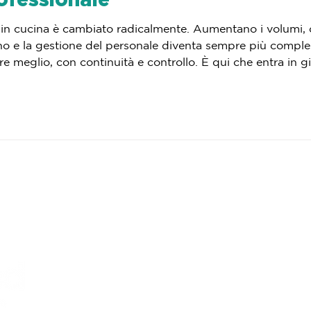
ro in cucina è cambiato radicalmente. Aumentano i volumi, 
cono e la gestione del personale diventa sempre più comples
nuità e controllo. È qui che entra in gioco iCombi Pro di Rational, un
tato non per aggiungere complessità, ma per semplificare i 