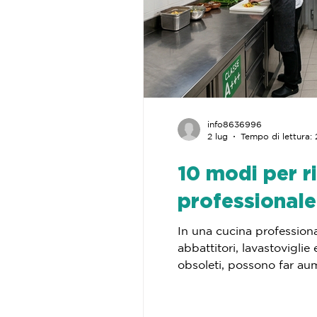
info8636996
2 lug
Tempo di lettura: 
10 modi per r
professionale
In una cucina professional
abbattitori, lavastoviglie
obsoleti, possono far au
permettono di ridurre i c