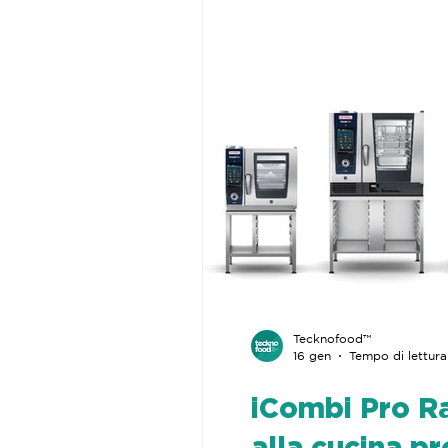
Tecknofood™
16 gen
Tempo di lettura
iCombi Pro Ra
alla cucina p