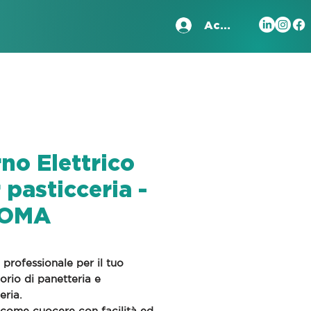
Accedi
no Elettrico
 pasticceria -
OMA
o professionale per il tuo
orio di panetteria e
eria.
 come cuocere con facilità ed