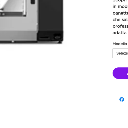
in modo
panette
che sal
profes
adatta 
Modello
Selezi