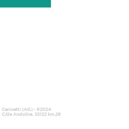
CANICATTI'
Canicattì (AG) - 92024
C/da Andolina, SS122 km.28
0922 739088