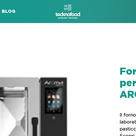
BLOG
For
per
AR
Il forn
laborat
pasticc
Scopri