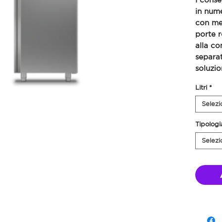
in nume
con mez
porte r
alla co
separat
soluzio
di ogni
Litri
*
Selezi
Tipologi
Selezi