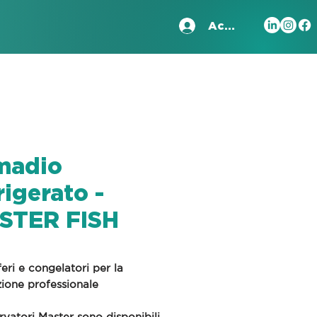
Accedi
madio
rigerato -
STER FISH
feri e congelatori per la
zione professionale
rvatori Master sono disponibili