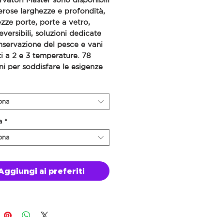
rose larghezze e profondità,
ze porte, porte a vetro,
eversibili, soluzioni dedicate
nservazione del pesce e vani
i a 2 e 3 temperature. 78
ni per soddisfare le esigenze
 cucina.
ona
a
*
ona
Aggiungi ai preferiti