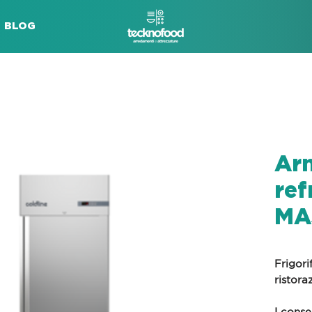
BLOG
Ar
ref
MA
Frigori
ristora
I conse