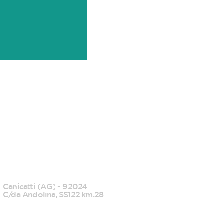
CANICATTI'
Canicattì (AG) - 92024
C/da Andolina, SS122 km.28
0922 739088