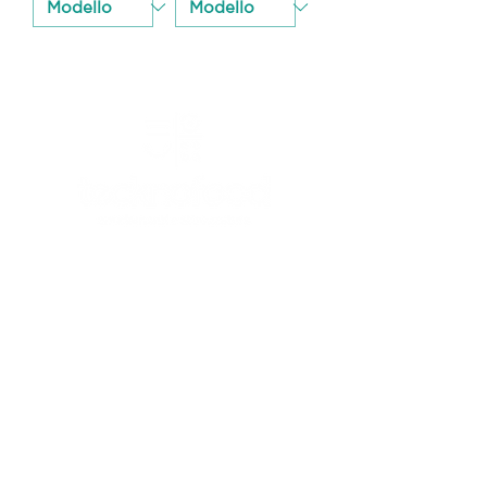
CANICATTI'
Canicattì (AG) - 92024
C/da Andolina, SS122 km.28
0922 739088
info@tecknofood.it
P.IVA:
02853600845
2026 © Copyright |
Tecknofood s.r.l.