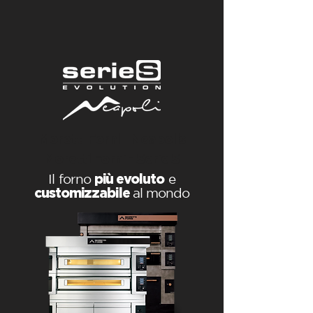
Moretti Forni - Neapolis
Moretti Forni - Serie S
Il forno
più evoluto
e
customizzabile
al mondo