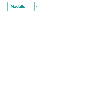
CANICATTI'
Canicattì (AG) - 92024
C/da Andolina, SS122 km.28
0922 739088
info@tecknofood.it
P.IVA:
02853600845