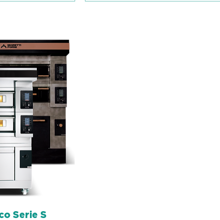
co Serie S
sicht