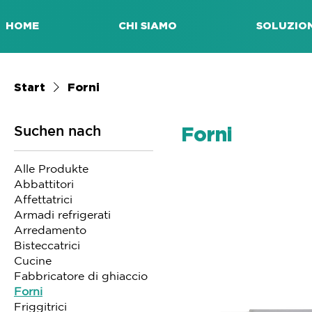
HOME
CHI SIAMO
SOLUZION
Start
Forni
Suchen nach
Forni
Alle Produkte
Abbattitori
Affettatrici
Armadi refrigerati
Arredamento
Bisteccatrici
Cucine
Fabbricatore di ghiaccio
Forni
Friggitrici