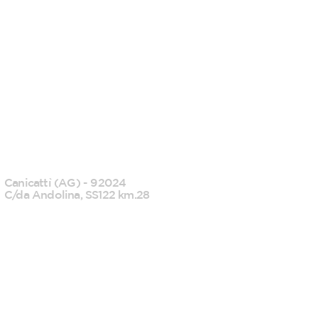
CANICATTI'
Canicattì (AG) - 92024
C/da Andolina, SS122 km.28
0922 739088
info@tecknofood.it
P.IVA: 02853600845