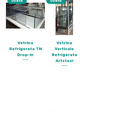
Usato
Usato
Vetrina
Vetrina
Refrigerata TN
Verticale
Drop-In
Refrigerata
Artsteel