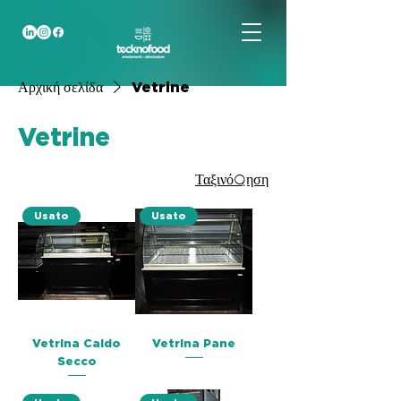
Αρχική σελίδα
Vetrine
Vetrine
Ταξινόμηση
Usato
Usato
Vetrina Caldo
Vetrina Pane
Secco