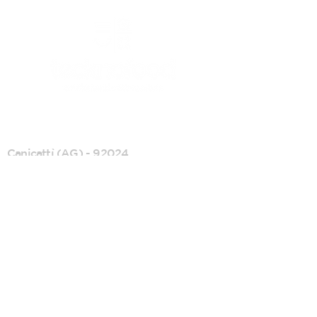
CANICATTI'
Canicattì (AG) - 92024
C/da Andolina, SS122 km.28
0922 739088
info@tecknofood.it
P.IVA:
02853600845
2026 © Copyright |
Tecknofood s.r.l.
TUTTI I DIRITTI RISERVATI
Privacy Policy
/
Cookie Policy