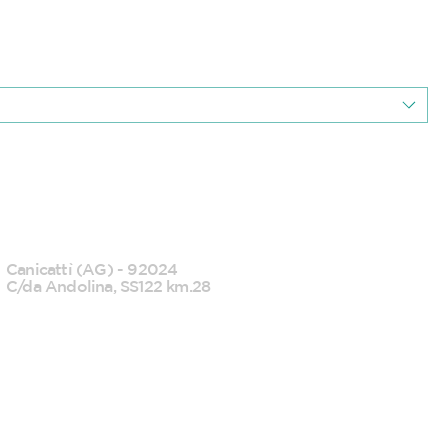
CANICATTI'
Canicattì (AG) - 92024
C/da Andolina, SS122 km.28
0922 739088
info@tecknofood.it
P.IVA: 02853600845