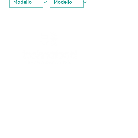
CANICATTI'
Canicattì (AG) - 92024
C/da Andolina, SS122 km.28
0922 739088
info@tecknofood.it
P.IVA:
02853600845
2026 © Copyright |
Tecknofood s.r.l.