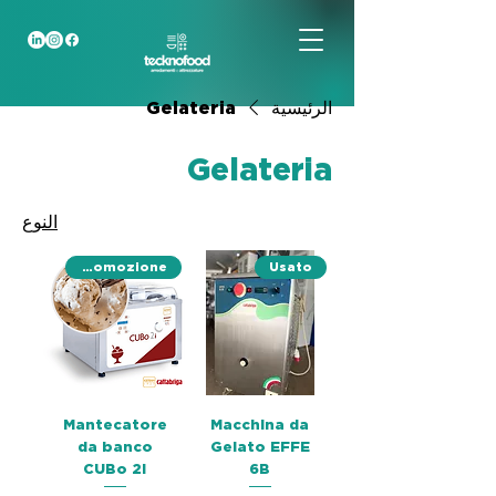
الرئيسية
Gelateria
Gelateria
النوع
Promozione
Usato
Mantecatore
Macchina da
da banco
Gelato EFFE
CUBo 2i
6B