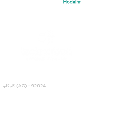
كانيكاتي
كانيكاتو (AG) - 92024
كونترادا أندولينا ، SS128 كم 28
0922 739088
+39392 0950090
info@tecknofood.it
رقم ضريبة القيمة
المضافة:
02853600845