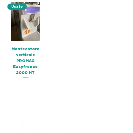
Usato
Mantecatore
verticale
PROMAG
Easyfreeze
2000 HT