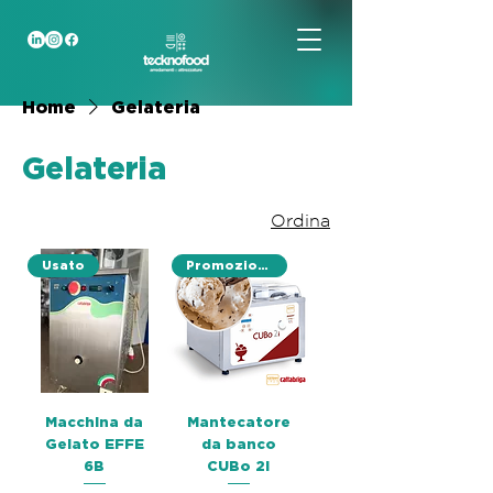
Home
Gelateria
Gelateria
Ordina
Usato
Promozione
Macchina da
Mantecatore
Gelato EFFE
da banco
6B
CUBo 2i