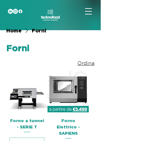
Home
Forni
Forni
Ordina
Forno a tunnel
Forno
- SERIE T
Elettrico -
SAPIENS