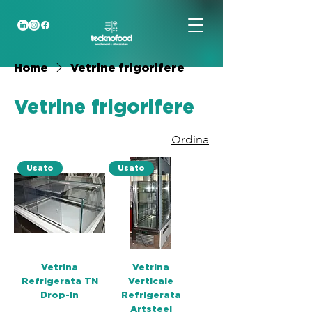
Home
Vetrine frigorifere
Vetrine frigorifere
Ordina
Usato
Usato
Vetrina
Vetrina
Refrigerata TN
Verticale
Drop-In
Refrigerata
Artsteel